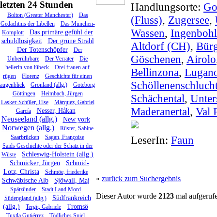
letzten 24 Stunden
Handlungsorte:
Go
Bolton (Greater Manchester)
Das
(Fluss)
,
Zugersee
,
Gedächtnis der Libellen
Das München-
Wassen
,
Ingenbohl
Das primäre gefühl der
Komplott
schuldlosigkeit
Der grüne Strahl
Altdorf (CH)
,
Bürg
Der Totenschöpfer
Der
Göschenen
,
Airolo
Unberührbare
Der Verräter
Die
heilerin von lübeck
Drei frauen auf
Bellinzona
,
Lugan
rügen
Florenz
Geschichte für einen
Schöllenenschluch
augenblick
Grönland (allg.)
Göteborg
Göttingen
Heimbach, Jürgen
Schächental
,
Unter
Lasker-Schüler, Else
Márquez, Gabriel
Maderanertal
,
Val 
Nesser, Håkan
García
Neuseeland (allg.)
New york
Norwegen (allg.)
Rüster, Sabine
Saarbrücken
Sagan, Françoise
LeserIn:
Faun
Saids Geschichte oder der Schatz in der
Schleswig-Holstein (allg.)
Wüste
Schmicker, Jürgen
Schmid-
Lotz, Christa
Schmöe, friederike
»
zurück zum Suchergebnis
Schwäbische Alb
Sjöwall, Maj
Spätzünder
Stadt Land Mord
Dieser Autor wurde
2123
mal aufgeruf
Südfrankreich
Südengland (allg.)
(allg.)
Tromsö
Tergit, Gabriele
Tuxtla Gutiérrez
Tödliches Spiel