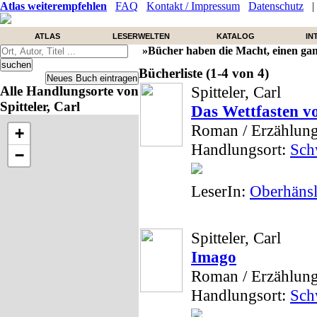
Atlas weiterempfehlen
FAQ
Kontakt / Impressum
Datenschutz
ATLAS
LESERWELTEN
KATALOG
IN
»Bücher haben die Macht, einen ga
Bücherliste (1-4 von 4)
Spitteler, Carl
Alle Handlungsorte von
Spitteler, Carl
Das Wettfasten v
Roman / Erzählun
+
Handlungsort:
Schw
−
LeserIn:
Oberhänsl
Spitteler, Carl
Imago
Roman / Erzählun
Handlungsort:
Schw