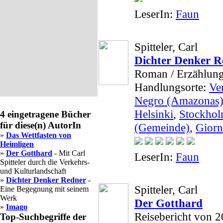
LeserIn:
Faun
Spitteler, Carl
Dichter Denker R
Roman / Erzählun
Handlungsorte:
Ven
Negro (Amazonas
Helsinki
,
Stockho
4 eingetragene Bücher
für diese(n) AutorIn
(Gemeinde)
,
Giorn
»
Das Wettfasten von
Heimligen
»
Der Gotthard
- Mit Carl
LeserIn:
Faun
Spitteler durch die Verkehrs-
und Kulturlandschaft
»
Dichter Denker Redner
-
Spitteler, Carl
Eine Begegnung mit seinem
Werk
Der Gotthard
»
Imago
Reisebericht von 
Top-Suchbegriffe der