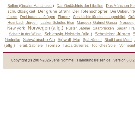
Bolton (Greater Manchester)
Das Gedächtnis der Libellen
Das München-Kom
schuldlosigkeit
Der grüne Strahl
Der Totenschöpfer
Der Unberührb
lübeck
Drei frauen auf rügen
Florenz
Geschichte für einen augenblick
Grön
Nesser,
Heimbach, Jürgen
Lasker-Schüler, Else
Márquez, Gabriel García
Norwegen (allg.)
New york
Rüster, Sabine
Saarbrücken
Sagan, Fra
Schleswig-Holstein (allg.)
Schmicker, Jürgen
S
Schatz in der Wüste
Schwäbische Alb
Sjöwall, Maj
friederike
Spätzünder
Stadt Land Mord
(allg.)
Tromsö
Tergit, Gabriele
Tuxtla Gutiérrez
Tödliches Spiel
Vonnegut,
Copyright (c) 2007-2026 Jens Nommel | Handlungsreisen.de | Version 6.0.2