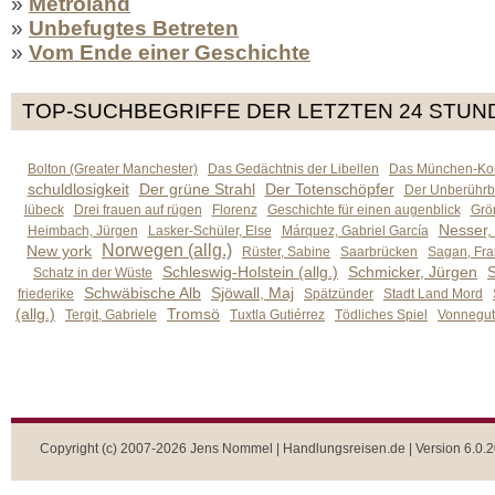
»
Metroland
»
Unbefugtes Betreten
»
Vom Ende einer Geschichte
TOP-SUCHBEGRIFFE DER LETZTEN 24 STUN
Bolton (Greater Manchester)
Das Gedächtnis der Libellen
Das München-Kom
schuldlosigkeit
Der grüne Strahl
Der Totenschöpfer
Der Unberührb
lübeck
Drei frauen auf rügen
Florenz
Geschichte für einen augenblick
Grön
Nesser,
Heimbach, Jürgen
Lasker-Schüler, Else
Márquez, Gabriel García
Norwegen (allg.)
New york
Rüster, Sabine
Saarbrücken
Sagan, Fra
Schleswig-Holstein (allg.)
Schmicker, Jürgen
S
Schatz in der Wüste
Schwäbische Alb
Sjöwall, Maj
friederike
Spätzünder
Stadt Land Mord
(allg.)
Tromsö
Tergit, Gabriele
Tuxtla Gutiérrez
Tödliches Spiel
Vonnegut,
Copyright (c) 2007-2026 Jens Nommel | Handlungsreisen.de | Version 6.0.2