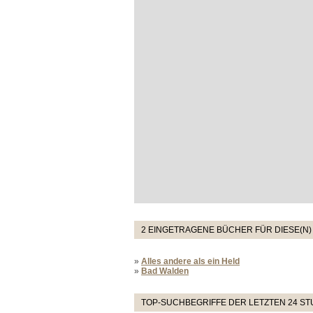
2 EINGETRAGENE BÜCHER FÜR DIESE(N)
»
Alles andere als ein Held
»
Bad Walden
TOP-SUCHBEGRIFFE DER LETZTEN 24 S