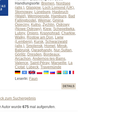
Handlungsorte:
Bremen
,
Nordsee
(allg.)
,
Glasgow
,
Loch Lomond (UK)
,
Stornoway
,
Lüneburg
,
Hasbruch
(Wald)
,
Wernigerode
,
Hamburg
,
Bad
Fallingbostel
,
Weimar
,
Gmina
Osięciny
,
Kutno
,
Żychlin
,
Ostrowy
(Nowe Ostrowy)
,
Kiew
,
Schepetiwka
,
Lubny
,
Dnipro
,
Krasnohrad
,
Charkiw
,
Walky
,
Rostow am Don
,
Lwiw
(Lemberg)
,
Kursk
,
Schwarzwald
(allg.)
,
Smolensk
,
Homel
,
Minsk
,
Babrujsk
,
Qaraghandy
,
Nur-Sultan
,
Görlitz
,
Dresden
,
Bordeaux
,
Arcachon
,
Andernos-les-Bains
,
Valence
,
Saint-Péray
,
Marseille
,
La
Ciotat
,
Lübeck
,
Travemünde
LeserIn:
Faun
DETAILS
ück zum Suchergebnis
r Autor wurde
675
mal aufgerufen.