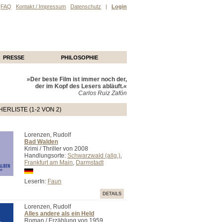
FAQ
Kontakt / Impressum
Datenschutz
|
Login
PRESSE
PHILOSOPHIE
»Der beste Film ist immer noch der,
der im Kopf des Lesers abläuft.«
Carlos Ruiz Zafón
ERLISTE (1-2 VON 2)
Lorenzen, Rudolf
Bad Walden
Krimi / Thriller von 2008
Handlungsorte:
Schwarzwald (allg.)
,
Frankfurt am Main
,
Darmstadt
LeserIn:
Faun
DETAILS
Lorenzen, Rudolf
Alles andere als ein Held
Roman / Erzählung von 1959