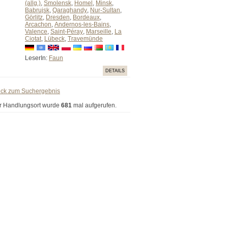
(allg.)
,
Smolensk
,
Homel
,
Minsk
,
Babrujsk
,
Qaraghandy
,
Nur-Sultan
,
Görlitz
,
Dresden
,
Bordeaux
,
Arcachon
,
Andernos-les-Bains
,
Valence
,
Saint-Péray
,
Marseille
,
La
Ciotat
,
Lübeck
,
Travemünde
LeserIn:
Faun
DETAILS
ück zum Suchergebnis
r Handlungsort wurde
681
mal aufgerufen.