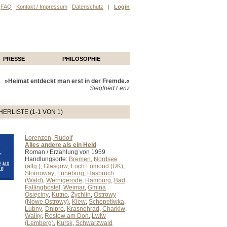
FAQ
Kontakt / Impressum
Datenschutz
|
Login
PRESSE
PHILOSOPHIE
»Heimat entdeckt man erst in der Fremde.«
Siegfried Lenz
ERLISTE (1-1 VON 1)
Lorenzen, Rudolf
Alles andere als ein Held
Roman / Erzählung von 1959
Handlungsorte:
Bremen
,
Nordsee
(allg.)
,
Glasgow
,
Loch Lomond (UK)
,
Stornoway
,
Lüneburg
,
Hasbruch
(Wald)
,
Wernigerode
,
Hamburg
,
Bad
Fallingbostel
,
Weimar
,
Gmina
Osięciny
,
Kutno
,
Żychlin
,
Ostrowy
(Nowe Ostrowy)
,
Kiew
,
Schepetiwka
,
Lubny
,
Dnipro
,
Krasnohrad
,
Charkiw
,
Walky
,
Rostow am Don
,
Lwiw
(Lemberg)
,
Kursk
,
Schwarzwald