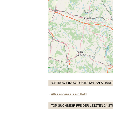
"OSTROWY (NOWE OSTROWY)" ALS HAND
»
Alles andere als ein Held
TOP-SUCHBEGRIFFE DER LETZTEN 24 S