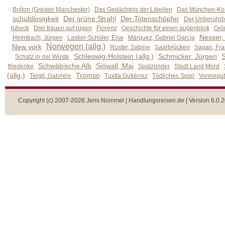
Bolton (Greater Manchester)
Das Gedächtnis der Libellen
Das München-Kom
schuldlosigkeit
Der grüne Strahl
Der Totenschöpfer
Der Unberührb
lübeck
Drei frauen auf rügen
Florenz
Geschichte für einen augenblick
Grön
Nesser,
Heimbach, Jürgen
Lasker-Schüler, Else
Márquez, Gabriel García
Norwegen (allg.)
New york
Rüster, Sabine
Saarbrücken
Sagan, Fra
Schleswig-Holstein (allg.)
Schmicker, Jürgen
S
Schatz in der Wüste
Schwäbische Alb
Sjöwall, Maj
friederike
Spätzünder
Stadt Land Mord
(allg.)
Tromsö
Tergit, Gabriele
Tuxtla Gutiérrez
Tödliches Spiel
Vonnegut,
Copyright (c) 2007-2026 Jens Nommel | Handlungsreisen.de | Version 6.0.2