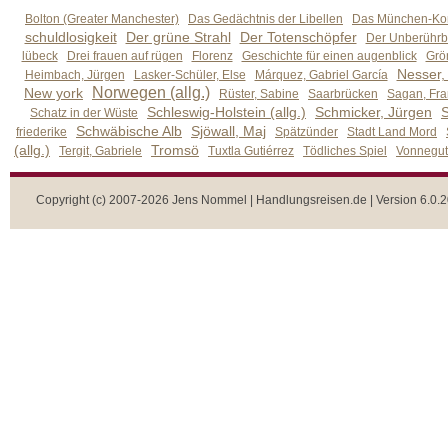
Bolton (Greater Manchester)
Das Gedächtnis der Libellen
Das München-Kom
schuldlosigkeit
Der grüne Strahl
Der Totenschöpfer
Der Unberührb
lübeck
Drei frauen auf rügen
Florenz
Geschichte für einen augenblick
Grön
Nesser,
Heimbach, Jürgen
Lasker-Schüler, Else
Márquez, Gabriel García
Norwegen (allg.)
New york
Rüster, Sabine
Saarbrücken
Sagan, Fra
Schleswig-Holstein (allg.)
Schmicker, Jürgen
S
Schatz in der Wüste
Schwäbische Alb
Sjöwall, Maj
friederike
Spätzünder
Stadt Land Mord
(allg.)
Tromsö
Tergit, Gabriele
Tuxtla Gutiérrez
Tödliches Spiel
Vonnegut,
Copyright (c) 2007-2026 Jens Nommel | Handlungsreisen.de | Version 6.0.2