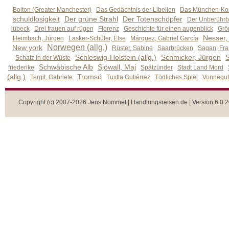
Bolton (Greater Manchester)
Das Gedächtnis der Libellen
Das München-Kom
schuldlosigkeit
Der grüne Strahl
Der Totenschöpfer
Der Unberührb
lübeck
Drei frauen auf rügen
Florenz
Geschichte für einen augenblick
Grön
Nesser,
Heimbach, Jürgen
Lasker-Schüler, Else
Márquez, Gabriel García
Norwegen (allg.)
New york
Rüster, Sabine
Saarbrücken
Sagan, Fra
Schleswig-Holstein (allg.)
Schmicker, Jürgen
S
Schatz in der Wüste
Schwäbische Alb
Sjöwall, Maj
friederike
Spätzünder
Stadt Land Mord
(allg.)
Tromsö
Tergit, Gabriele
Tuxtla Gutiérrez
Tödliches Spiel
Vonnegut,
Copyright (c) 2007-2026 Jens Nommel | Handlungsreisen.de | Version 6.0.2