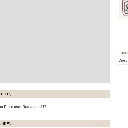
»
zur
Diese
RN (2)
iner Reise nach Russland 1847
TUNDEN