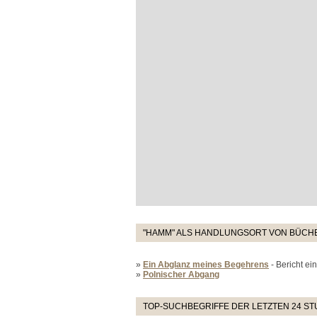
"HAMM" ALS HANDLUNGSORT VON BÜCHE
»
Ein Abglanz meines Begehrens
- Bericht e
»
Polnischer Abgang
TOP-SUCHBEGRIFFE DER LETZTEN 24 S