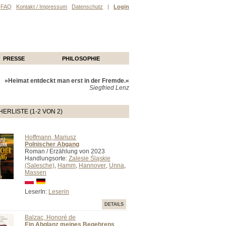
FAQ
Kontakt / Impressum
Datenschutz
|
Login
PRESSE
PHILOSOPHIE
»Heimat entdeckt man erst in der Fremde.«
Siegfried Lenz
ERLISTE (1-2 VON 2)
Hoffmann, Mariusz
Polnischer Abgang
Roman / Erzählung von 2023
Handlungsorte:
Zalesie Śląskie
(Salesche)
,
Hamm
,
Hannover
,
Unna
,
Massen
LeserIn:
Leserin
DETAILS
Balzac, Honoré de
Ein Abglanz meines Begehrens