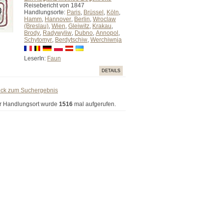
Reisebericht von 1847
Handlungsorte:
Paris
,
Brüssel
,
Köln
,
Hamm
,
Hannover
,
Berlin
,
Wroclaw
(Breslau)
,
Wien
,
Gleiwitz
,
Krakau
,
Brody
,
Radywyliw
,
Dubno
,
Annopol
,
Schytomyr
,
Berdytschiw
,
Werchiwnja
LeserIn:
Faun
DETAILS
ück zum Suchergebnis
r Handlungsort wurde
1516
mal aufgerufen.