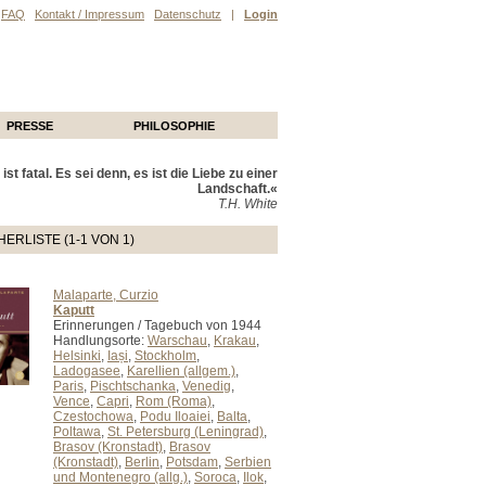
FAQ
Kontakt / Impressum
Datenschutz
|
Login
PRESSE
PHILOSOPHIE
ist fatal. Es sei denn, es ist die Liebe zu einer
Landschaft.«
T.H. White
ERLISTE (1-1 VON 1)
Malaparte, Curzio
Kaputt
Erinnerungen / Tagebuch von 1944
Handlungsorte:
Warschau
,
Krakau
,
Helsinki
,
Iași
,
Stockholm
,
Ladogasee
,
Karellien (allgem.)
,
Paris
,
Pischtschanka
,
Venedig
,
Vence
,
Capri
,
Rom (Roma)
,
Czestochowa
,
Podu Iloaiei
,
Balta
,
Poltawa
,
St. Petersburg (Leningrad)
,
Brasov (Kronstadt)
,
Brasov
(Kronstadt)
,
Berlin
,
Potsdam
,
Serbien
und Montenegro (allg.)
,
Soroca
,
Ilok
,