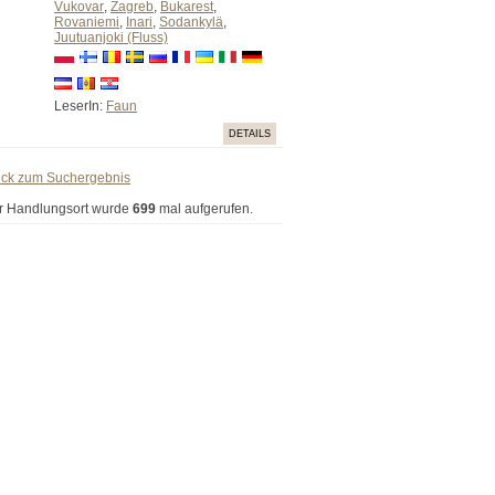
Vukovar
,
Zagreb
,
Bukarest
,
Rovaniemi
,
Inari
,
Sodankylä
,
Juutuanjoki (Fluss)
LeserIn:
Faun
DETAILS
ück zum Suchergebnis
r Handlungsort wurde
699
mal aufgerufen.