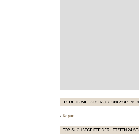
"PODU ILOAIEI" ALS HANDLUNGSORT VON
»
Kaputt
TOP-SUCHBEGRIFFE DER LETZTEN 24 S