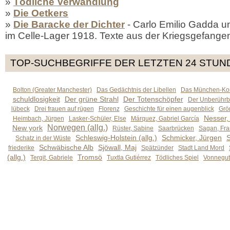
»
Tödliche Verwandlung
»
Die Oetkers
»
Die Baracke der Dichter
- Carlo Emilio Gadda u
im Celle-Lager 1918. Texte aus der Kriegsgefange
TOP-SUCHBEGRIFFE DER LETZTEN 24 STUN
Bolton (Greater Manchester)
Das Gedächtnis der Libellen
Das München-Kom
schuldlosigkeit
Der grüne Strahl
Der Totenschöpfer
Der Unberührb
lübeck
Drei frauen auf rügen
Florenz
Geschichte für einen augenblick
Grön
Nesser,
Heimbach, Jürgen
Lasker-Schüler, Else
Márquez, Gabriel García
Norwegen (allg.)
New york
Rüster, Sabine
Saarbrücken
Sagan, Fra
Schleswig-Holstein (allg.)
Schmicker, Jürgen
S
Schatz in der Wüste
Schwäbische Alb
Sjöwall, Maj
friederike
Spätzünder
Stadt Land Mord
(allg.)
Tromsö
Tergit, Gabriele
Tuxtla Gutiérrez
Tödliches Spiel
Vonnegut,