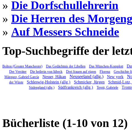
»
Die Dorfschullehrerin
»
Die Herren des Morgen
»
Auf Messers Schneide
Top-Suchbegriffe der letz
Das
Bolton (Greater Manchester)
Das Gedächtnis der Libellen
Das München-Komplott
Der Verräter
Die heilerin von lübeck
Drei frauen auf rügen
Florenz
Geschichte f
Neuseeland (allg.)
No
Nesser, Håkan
New york
Márquez, Gabriel García
Schleswig-Holstein (allg.)
Schmicker, Jürgen
Schmid-Lotz, 
der Wüste
Südfrankreich (allg.)
Trom
Südengland (allg.)
Tergit, Gabriele
Bücherliste (1-10 von 12)