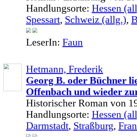
Handlungsorte:
Hessen (all
Spessart
,
Schweiz (allg.)
,
B
LeserIn:
Faun
Hetmann, Frederik
Georg B. oder Büchner li
Offenbach und wieder zu
Historischer Roman von 1
Handlungsorte:
Hessen (all
Darmstadt
,
Straßburg
,
Fran