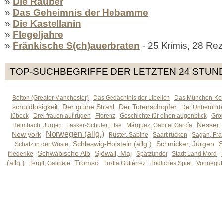
»
Die Räuber
»
Das Geheimnis der Hebamme
»
Die Kastellanin
»
Flegeljahre
»
Fränkische S(ch)auerbraten
- 25 Krimis, 28 Re
TOP-SUCHBEGRIFFE DER LETZTEN 24 STUN
Bolton (Greater Manchester)
Das Gedächtnis der Libellen
Das München-Kom
schuldlosigkeit
Der grüne Strahl
Der Totenschöpfer
Der Unberührb
lübeck
Drei frauen auf rügen
Florenz
Geschichte für einen augenblick
Grön
Nesser,
Heimbach, Jürgen
Lasker-Schüler, Else
Márquez, Gabriel García
Norwegen (allg.)
New york
Rüster, Sabine
Saarbrücken
Sagan, Fra
Schleswig-Holstein (allg.)
Schmicker, Jürgen
S
Schatz in der Wüste
Schwäbische Alb
Sjöwall, Maj
friederike
Spätzünder
Stadt Land Mord
(allg.)
Tromsö
Tergit, Gabriele
Tuxtla Gutiérrez
Tödliches Spiel
Vonnegut,