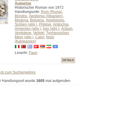
Augustus
Historischer Roman von 1972
Handlungsorte:
Rom (Roma)
,
Brindisi
,
Apollonia (Albanien)
,
Modena
,
Bologna
,
Amphipolis
,
Sizilien (allg.)
,
Philippi
,
Antiochia
,
Armenien (allg.)
,
Iran (allg.)
,
Actium
,
Ventotene
,
Velletri
,
Tyrrhenisches
Meer (allg.)
,
Capri
,
Nola
(Kampanien)
LeserIn:
Faun
DETAILS
ück zum Suchergebnis
r Handlungsort wurde
1605
mal aufgerufen.