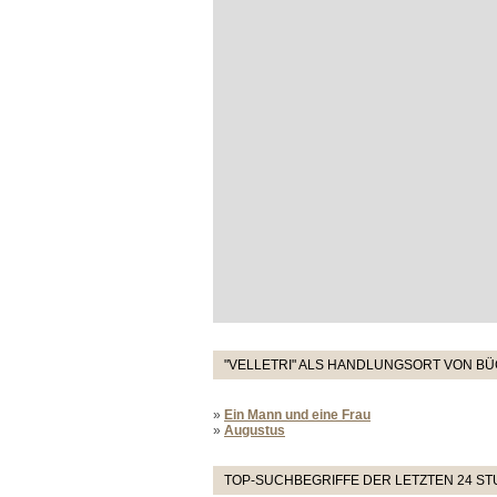
"VELLETRI" ALS HANDLUNGSORT VON BÜ
»
Ein Mann und eine Frau
»
Augustus
TOP-SUCHBEGRIFFE DER LETZTEN 24 S