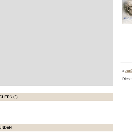
»
zur
Diese
CHERN (2)
TUNDEN