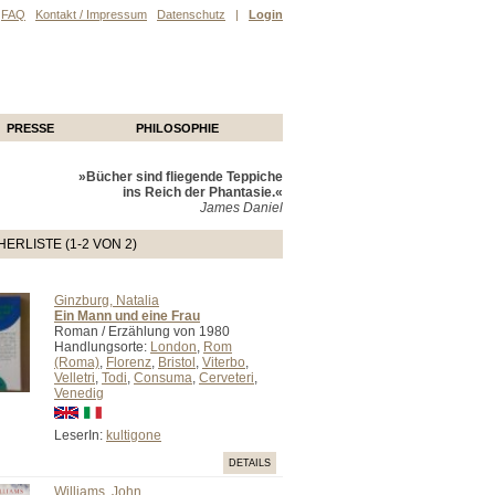
FAQ
Kontakt / Impressum
Datenschutz
|
Login
PRESSE
PHILOSOPHIE
»Bücher sind fliegende Teppiche
ins Reich der Phantasie.«
James Daniel
ERLISTE (1-2 VON 2)
Ginzburg, Natalia
Ein Mann und eine Frau
Roman / Erzählung von 1980
Handlungsorte:
London
,
Rom
(Roma)
,
Florenz
,
Bristol
,
Viterbo
,
Velletri
,
Todi
,
Consuma
,
Cerveteri
,
Venedig
LeserIn:
kultigone
DETAILS
Williams, John