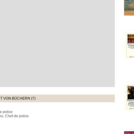
T VON BÜCHERN (7)
e police
uno, Chef de police