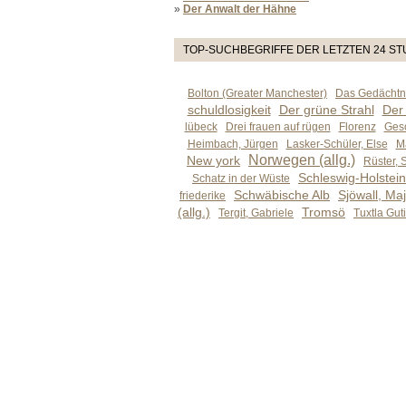
»
Der Anwalt der Hähne
TOP-SUCHBEGRIFFE DER LETZTEN 24 S
Bolton (Greater Manchester)
Das Gedächtni
schuldlosigkeit
Der grüne Strahl
Der
lübeck
Drei frauen auf rügen
Florenz
Gesc
Heimbach, Jürgen
Lasker-Schüler, Else
M
Norwegen (allg.)
New york
Rüster, 
Schleswig-Holstein 
Schatz in der Wüste
Schwäbische Alb
Sjöwall, Maj
friederike
(allg.)
Tromsö
Tergit, Gabriele
Tuxtla Gut