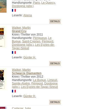
Handlungsorte:
Paris
,
Le Quercy
,
Dordogne (allg.)
LeserIn:
Aliena
DETAILS
Walker, Martin
Grand Cru
Krimi / Thriller von 2011
Handlungsorte:
Périgueux
,
Le
Bugue
,
Saint-Cyprien
,
Périgord
,
Dordogne (allg.)
,
Les Eyzies-de-
Tayac-Sireuil
LeserIn:
Günter H.
DETAILS
Walker, Martin
Schwarze Diamanten
Krimi / Thriller von 2012
Handlungsorte:
Le Bugue
,
Limeuil
,
Sainte-Alvère
,
Périgord
,
Dordogne
(allg.)
,
Les Eyzies-de-Tayac-Sireuil
LeserIn:
Günter H.
DETAILS
Cortazar, Julio