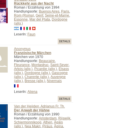
Rückkehr aus der Nacht
Roman / Erzählung von 1994
Handlungsorte:
Buenos Aires
,
Paris
,
Rom (Roma)
,
Genf
,
Seine-et-Marne
,
Essonne
,
Mar del Plata
,
Dordogne
(allg.)
LeserIn:
Faun
DETAILS
Anonymus
Französische Märchen
Märchen von 1970
Handlungsorte:
Beaucaire
,
Fleurance
,
Montastruc
,
Saint-Sever
,
Artois (allg.)
,
Picardie (allg.)
,
Elsass
(allg.)
,
Dordogne (allg.)
,
Gascogne
(allg.)
,
Charente (allg.)
,
Auvergne
(allg.)
,
Bresse (allg.)
,
Nivernais
LeserIn:
Aliena
DETAILS
Van der Heijden, Adrianus Fr. Th.
Der Anwalt der Hähne
Roman / Erzählung von 1990
Handlungsorte:
Amsterdam
,
Rijswijk
,
Schiermonnikoog
,
Athen
,
Ägäis
(allg.)
,
Nea Makri
,
Piräus
,
Ägina
,