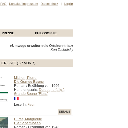
FAQ
Kontakt / Impressum
Datenschutz
|
Login
PRESSE
PHILOSOPHIE
»Umwege erweitern die Ortskenntnis.«
Kurt Tucholsky
ERLISTE (1-7 VON 7)
Michon, Pierre
Die Grande Beune
Roman / Erzählung von 1996
Handlungsorte:
Dordogne (allg.)
,
Grande Beune (Fluss)
LeserIn:
Faun
DETAILS
Duras, Marguerite
Die Schamlosen
Roman / Erzählung von 1943