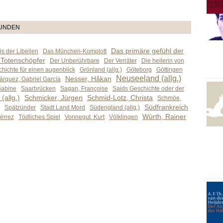
TUNDEN
Das primäre gefühl der
s der Libellen
Das München-Komplott
 Totenschöpfer
Der Unberührbare
Der Verräter
Die heilerin von
hichte für einen augenblick
Grönland (allg.)
Göteborg
Göttingen
Neuseeland (allg.)
Nesser, Håkan
árquez, Gabriel García
Sabine
Saarbrücken
Sagan, Françoise
Saids Geschichte oder der
(allg.)
Schmicker, Jürgen
Schmid-Lotz, Christa
Schmöe,
Südfrankreich
Spätzünder
Stadt Land Mord
Südengland (allg.)
Würth, Rainer
iérrez
Tödliches Spiel
Vonnegut, Kurt
Völklingen