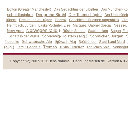
Bolton (Greater Manchester)
Das Gedächtnis der Libellen
Das München-Kom
schuldlosigkeit
Der grüne Strahl
Der Totenschöpfer
Der Unberührb
lübeck
Drei frauen auf rügen
Florenz
Geschichte für einen augenblick
Grön
Nesser,
Heimbach, Jürgen
Lasker-Schüler, Else
Márquez, Gabriel García
Norwegen (allg.)
New york
Rüster, Sabine
Saarbrücken
Sagan, Fra
Schleswig-Holstein (allg.)
Schmicker, Jürgen
S
Schatz in der Wüste
Schwäbische Alb
Sjöwall, Maj
friederike
Spätzünder
Stadt Land Mord
(allg.)
Tromsö
Tergit, Gabriele
Tuxtla Gutiérrez
Tödliches Spiel
Vonnegut,
Copyright (c) 2007-2026 Jens Nommel | Handlungsreisen.de | Version 6.0.2