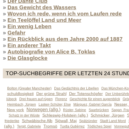
»
Der Dante Club
»
Das Gewicht des Wassers
»
Wovon ich rede, wenn ich vom Laufen rede
»
Ein Teelöffel Land und Meer
»
Ein wenig Leben
»
Gefahr
»
Ein Rückblick aus dem Jahre 2000 auf 1887
»
Ein anderer Takt
»
Autobiografie von Alice B. Toklas
»
Die Glasglocke
TOP-SUCHBEGRIFFE DER LETZTEN 24 STUN
Bolton (Greater Manchester)
Das Gedächtnis der Libellen
Das München-Kom
schuldlosigkeit
Der grüne Strahl
Der Totenschöpfer
Der Unberührb
lübeck
Drei frauen auf rügen
Florenz
Geschichte für einen augenblick
Grön
Nesser,
Heimbach, Jürgen
Lasker-Schüler, Else
Márquez, Gabriel García
Norwegen (allg.)
New york
Rüster, Sabine
Saarbrücken
Sagan, Fra
Schleswig-Holstein (allg.)
Schmicker, Jürgen
S
Schatz in der Wüste
Schwäbische Alb
Sjöwall, Maj
friederike
Spätzünder
Stadt Land Mord
(allg.)
Tromsö
Tergit, Gabriele
Tuxtla Gutiérrez
Tödliches Spiel
Vonnegut,