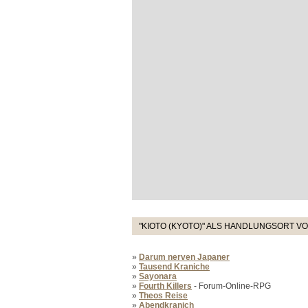
"KIOTO (KYOTO)" ALS HANDLUNGSORT VO
»
Darum nerven Japaner
»
Tausend Kraniche
»
Sayonara
»
Fourth Killers
- Forum-Online-RPG
»
Theos Reise
»
Abendkranich