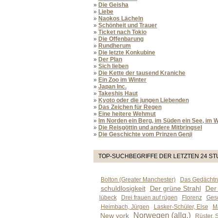
»
Die Geisha
»
Liebe
»
Naokos Lächeln
»
Schönheit und Trauer
»
Ticket nach Tokio
»
Die Offenbarung
»
Rundherum
»
Die letzte Konkubine
»
Der Plan
»
Sich lieben
»
Die Kette der tausend Kraniche
»
Ein Zoo im Winter
»
Japan Inc.
»
Takeshis Haut
»
Kyoto oder die jungen Liebenden
»
Das Zeichen für Regen
»
Eine heitere Wehmut
»
Im Norden ein Berg, im Süden ein See, im 
»
Die Reisgöttin und andere Mitbringsel
»
Die Geschichte vom Prinzen Genji
TOP-SUCHBEGRIFFE DER LETZTEN 24 S
Bolton (Greater Manchester)
Das Gedächtni
schuldlosigkeit
Der grüne Strahl
Der
lübeck
Drei frauen auf rügen
Florenz
Gesc
Heimbach, Jürgen
Lasker-Schüler, Else
M
Norwegen (allg.)
New york
Rüster, 