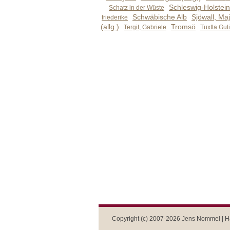
Schleswig-Holstein 
Schatz in der Wüste
Schwäbische Alb
Sjöwall, Maj
friederike
(allg.)
Tromsö
Tergit, Gabriele
Tuxtla Gut
Copyright (c) 2007-2026 Jens Nommel | Ha