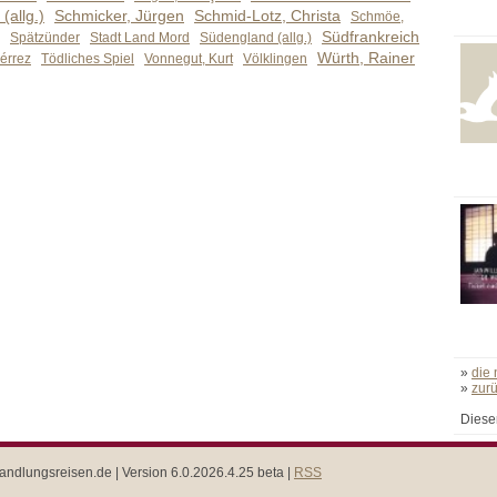
(allg.)
Schmicker, Jürgen
Schmid-Lotz, Christa
Schmöe,
Südfrankreich
Spätzünder
Stadt Land Mord
Südengland (allg.)
Würth, Rainer
iérrez
Tödliches Spiel
Vonnegut, Kurt
Völklingen
»
die
»
zur
Diese
ndlungsreisen.de | Version 6.0.2026.4.25 beta |
RSS