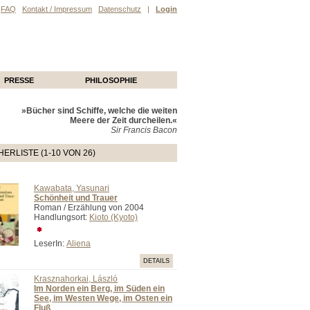
FAQ
Kontakt / Impressum
Datenschutz
|
Login
PRESSE
PHILOSOPHIE
»Bücher sind Schiffe, welche die weiten
Meere der Zeit durcheilen.«
Sir Francis Bacon
ERLISTE (1-10 VON 26)
Kawabata, Yasunari
Schönheit und Trauer
Roman / Erzählung von 2004
Handlungsort:
Kioto (Kyoto)
LeserIn:
Aliena
DETAILS
Krasznahorkai, László
Im Norden ein Berg, im Süden ein
See, im Westen Wege, im Osten ein
Fluß