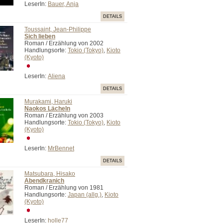
LeserIn:
Bauer, Anja
DETAILS
Toussaint, Jean-Philippe
Sich lieben
Roman / Erzählung von 2002
Handlungsorte:
Tokio (Tokyo)
,
Kioto
(Kyoto)
LeserIn:
Aliena
DETAILS
Murakami, Haruki
Naokos Lächeln
Roman / Erzählung von 2003
Handlungsorte:
Tokio (Tokyo)
,
Kioto
(Kyoto)
LeserIn:
MrBennet
DETAILS
Matsubara, Hisako
Abendkranich
Roman / Erzählung von 1981
Handlungsorte:
Japan (allg.)
,
Kioto
(Kyoto)
LeserIn:
holle77