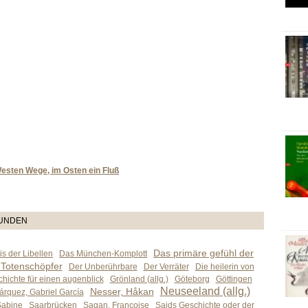
Westen Wege, im Osten ein Fluß
TUNDEN
Das primäre gefühl der
s der Libellen
Das München-Komplott
 Totenschöpfer
Der Unberührbare
Der Verräter
Die heilerin von
hichte für einen augenblick
Grönland (allg.)
Göteborg
Göttingen
Neuseeland (allg.)
Nesser, Håkan
árquez, Gabriel García
Sabine
Saarbrücken
Sagan, Françoise
Saids Geschichte oder der