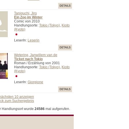
DETAILS
Taniguchi, Jiro
Ein Zoo im Winter
Comic von 2010
Handlungsorte:
Tokio (Tokyo)
,
Kioto
(Kyoto)
LeserIn:
Leserin
DETAILS
Wetering, Janwillem van de
Ticket nach Tokio
Roman / Erzählung von 2001
Handlungsorte:
Tokio (Tokyo)
,
Kioto
(Kyoto)
LeserIn:
Giorgione
DETAILS
 nächsten 10 anzeigen
ück zum Suchergebnis
r Handlungsort wurde
24586
mal aufgerufen.