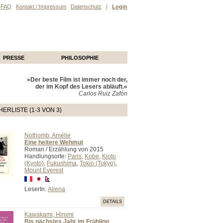
FAQ
Kontakt / Impressum
Datenschutz
|
Login
PRESSE
PHILOSOPHIE
»Der beste Film ist immer noch der,
der im Kopf des Lesers abläuft.«
Carlos Ruiz Zafón
ERLISTE (1-3 VON 3)
Nothomb, Amélie
Eine heitere Wehmut
Roman / Erzählung von 2015
Handlungsorte:
Paris
,
Kobe
,
Kioto
(Kyoto)
,
Fukushima
,
Tokio (Tokyo)
,
Mount Everest
LeserIn:
Aliena
DETAILS
Kawakami, Hiromi
Bis nächstes Jahr im Frühling