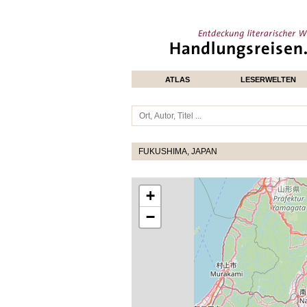
ATLAS
LESERWELTEN
FUKUSHIMA, JAPAN
+
−