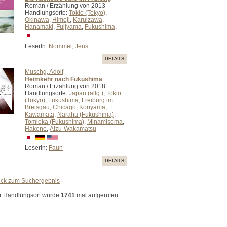
Roman / Erzählung von 2013
Handlungsorte:
Tokio (Tokyo)
,
Okinawa
,
Himeji
,
Karuizawa
,
Hanamaki
,
Fujiyama
,
Fukushima
,
LeserIn:
Nommel, Jens
DETAILS
Muschg, Adolf
Heimkehr nach Fukushima
Roman / Erzählung von 2018
Handlungsorte:
Japan (allg.)
,
Tokio
(Tokyo)
,
Fukushima
,
Freiburg im
Breisgau
,
Chicago
,
Koriyama
,
Kawamata
,
Naraha (Fukushima)
,
Tomioka (Fukushima)
,
Minamisoma
,
Hakone
,
Aizu-Wakamatsu
LeserIn:
Faun
DETAILS
ück zum Suchergebnis
r Handlungsort wurde
1741
mal aufgerufen.