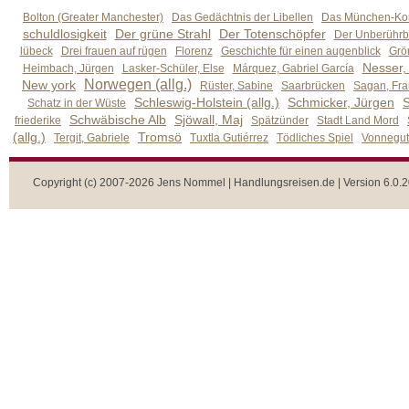
Bolton (Greater Manchester)
Das Gedächtnis der Libellen
Das München-Kom
schuldlosigkeit
Der grüne Strahl
Der Totenschöpfer
Der Unberührb
lübeck
Drei frauen auf rügen
Florenz
Geschichte für einen augenblick
Grön
Nesser,
Heimbach, Jürgen
Lasker-Schüler, Else
Márquez, Gabriel García
Norwegen (allg.)
New york
Rüster, Sabine
Saarbrücken
Sagan, Fra
Schleswig-Holstein (allg.)
Schmicker, Jürgen
S
Schatz in der Wüste
Schwäbische Alb
Sjöwall, Maj
friederike
Spätzünder
Stadt Land Mord
(allg.)
Tromsö
Tergit, Gabriele
Tuxtla Gutiérrez
Tödliches Spiel
Vonnegut,
Copyright (c) 2007-2026 Jens Nommel | Handlungsreisen.de | Version 6.0.2