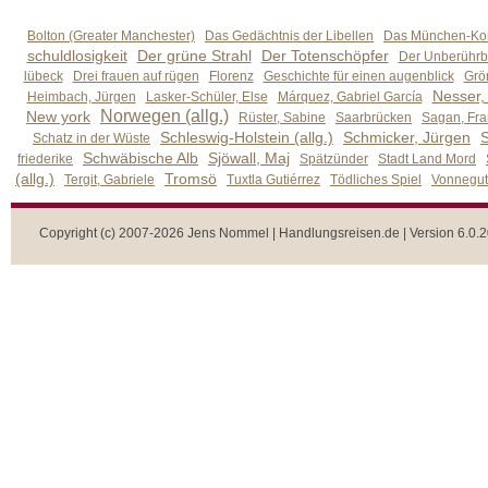
Bolton (Greater Manchester)
Das Gedächtnis der Libellen
Das München-Kom
schuldlosigkeit
Der grüne Strahl
Der Totenschöpfer
Der Unberührb
lübeck
Drei frauen auf rügen
Florenz
Geschichte für einen augenblick
Grön
Nesser,
Heimbach, Jürgen
Lasker-Schüler, Else
Márquez, Gabriel García
Norwegen (allg.)
New york
Rüster, Sabine
Saarbrücken
Sagan, Fra
Schleswig-Holstein (allg.)
Schmicker, Jürgen
S
Schatz in der Wüste
Schwäbische Alb
Sjöwall, Maj
friederike
Spätzünder
Stadt Land Mord
(allg.)
Tromsö
Tergit, Gabriele
Tuxtla Gutiérrez
Tödliches Spiel
Vonnegut,
Copyright (c) 2007-2026 Jens Nommel | Handlungsreisen.de | Version 6.0.2