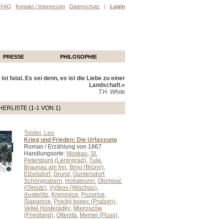
FAQ
Kontakt / Impressum
Datenschutz
|
Login
PRESSE
PHILOSOPHIE
ist fatal. Es sei denn, es ist die Liebe zu einer
Landschaft.«
T.H. White
ERLISTE (1-1 VON 1)
Tolstoi, Leo
Krieg und Frieden: Die Urfassung
Roman / Erzählung von 1867
Handlungsorte:
Moskau
,
St.
Petersburg (Leningrad)
,
Tula
,
Braunau am Inn
,
Brno (Brünn)
,
Etzelsdorf
,
Grund
,
Guntersdorf
,
Schöngrabern
,
Hollabrunn
,
Olomouc
(Olmütz)
,
Vyškov (Wischau)
,
Austerlitz
,
Krenovice
,
Pozorice
,
Šlapanice
,
Pracký kopec (Pratzen)
,
Velké Hosterádky
,
Mieroszów
(Friedland)
,
Oltenita
,
Memel (Fluss)
,