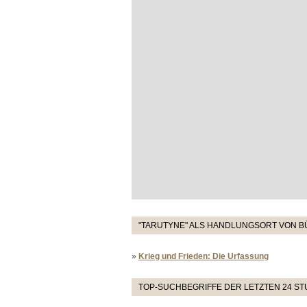
"TARUTYNE" ALS HANDLUNGSORT VON B
»
Krieg und Frieden: Die Urfassung
TOP-SUCHBEGRIFFE DER LETZTEN 24 S