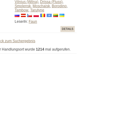
Vilnius (Wilna)
,
Drissa (Fluss)
,
Smolensk
,
Moschaisk
,
Borodino
,
Tambow
,
Tarutyne
LeserIn:
Faun
DETAILS
ück zum Suchergebnis
r Handlungsort wurde
1214
mal aufgerufen.