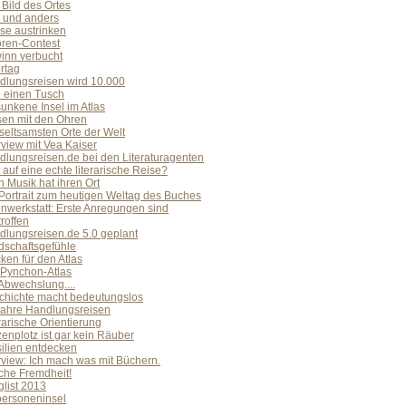
Bild des Ortes
 und anders
se austrinken
oren-Contest
inn verbucht
rtag
dlungsreisen wird 10.000
e einen Tusch
unkene Insel im Atlas
sen mit den Ohren
seltsamsten Orte der Welt
rview mit Vea Kaiser
dlungsreisen.de bei den Literaturagenten
 auf eine echte literarische Reise?
 Musik hat ihren Ort
Portrait zum heutigen Weltag des Buches
nwerkstatt: Erste Anregungen sind
roffen
dlungsreisen.de 5.0 geplant
dschaftsgefühle
cken für den Atlas
 Pynchon-Atlas
Abwechslung....
chichte macht bedeutungslos
Jahre Handlungsreisen
rarische Orientierung
enplotz ist gar kein Räuber
ilien entdecken
rview: Ich mach was mit Büchern.
che Fremdheit!
list 2013
personeninsel