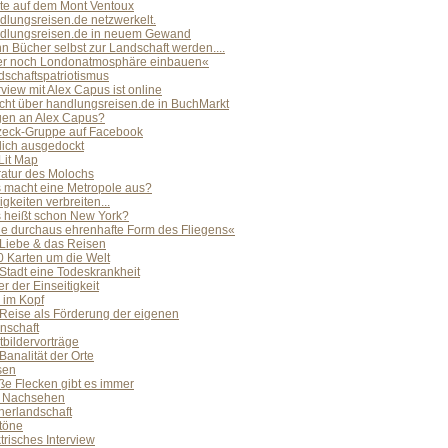
te auf dem Mont Ventoux
dlungsreisen.de netzwerkelt.
dlungsreisen.de in neuem Gewand
 Bücher selbst zur Landschaft werden....
er noch Londonatmosphäre einbauen«
schaftspatriotismus
rview mit Alex Capus ist online
cht über handlungsreisen.de in BuchMarkt
gen an Alex Capus?
zeck-Gruppe auf Facebook
lich ausgedockt
 Lit Map
ratur des Molochs
 macht eine Metropole aus?
gkeiten verbreiten...
 heißt schon New York?
ne durchaus ehrenhafte Form des Fliegens«
 Liebe & das Reisen
0 Karten um die Welt
Stadt eine Todeskrankheit
r der Einseitigkeit
 im Kopf
 Reise als Förderung der eigenen
nschaft
tbildervorträge
Banalität der Orte
sen
ße Flecken gibt es immer
 Nachsehen
herlandschaft
töne
trisches Interview