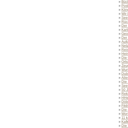
»
Büch
»
Post
»
Kli
»
Wir
»
Seel
»
Rüc
»
Der 
»
Kar
»
Geo
»
Der
»
Auf
»
Net
»
Reis
»
Heim
»
Die 
»
Ort
»
Zeug
»
Wun
»
Dubl
»
Alle
»
Die
»
See
»
50 
»
Rek
»
HHe
»
Döb
»
Fikt
»
Die
»
Wor
»
11 
»
Kaf
»
Die 