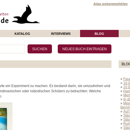
Atlas weiterempfehlen
KATALOG
INTERVIEWS
BLOG
BLO
»
Fau
»
10.
akarte ein Experiment zu machen. Es bestand darin, sie umzudrehen und
»
20 
ndinavischen oder isländischen Schülers zu betrachten. Welche
»
Hamb
»
Merk
o
»
In d
»
Mee
Bernh
»
Auf
»
Städ
»
Stä
»
Ruhr
»
Stä