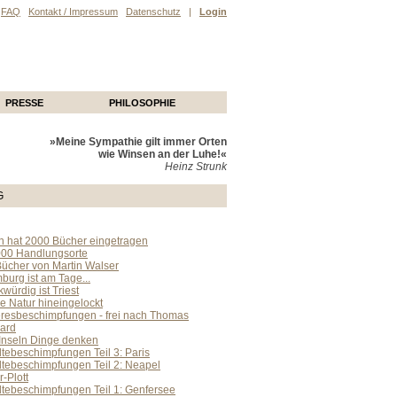
FAQ
Kontakt / Impressum
Datenschutz
|
Login
PRESSE
PHILOSOPHIE
»Meine Sympathie gilt immer Orten
wie Winsen an der Luhe!«
Heinz Strunk
G
n hat 2000 Bücher eingetragen
000 Handlungsorte
Bücher von Martin Walser
urg ist am Tage...
würdig ist Triest
ie Natur hineingelockt
resbeschimpfungen - frei nach Thomas
ard
 Inseln Dinge denken
tebeschimpfungen Teil 3: Paris
dtebeschimpfungen Teil 2: Neapel
-Plott
dtebeschimpfungen Teil 1: Genfersee