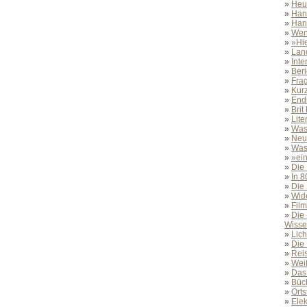
»
Heu
»
Han
»
Han
»
Wenn
»
»Hi
»
Land
»
Inte
»
Beri
»
Fra
»
Kur
»
End
»
Brit
»
Lite
»
Was
»
Neui
»
Was
»
»ei
»
Die
»
In 8
»
Die 
»
Wide
»
Film
»
Die
Wisse
»
Lich
»
Die 
»
Rei
»
Wei
»
Das
»
Büc
»
Orts
»
Elek