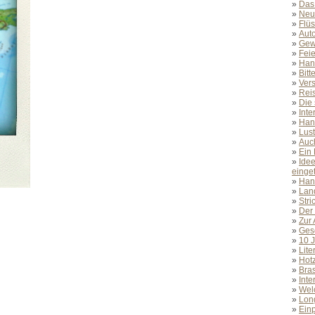
»
Das 
»
Neu
»
Flüs
»
Aut
»
Gew
»
Feie
»
Han
»
Bitt
»
Vers
»
Rei
»
Die 
»
Inte
»
Han
»
Lust
»
Auch
»
Ein 
»
Idee
einget
»
Han
»
Lan
»
Stri
»
Der
»
Zur 
»
Ges
»
10 
»
Lite
»
Hotz
»
Bras
»
Inte
»
Wel
»
Long
»
Ein