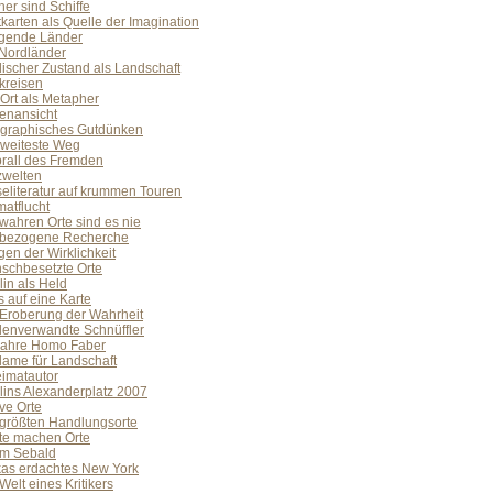
er sind Schiffe
karten als Quelle der Imagination
ngende Länder
 Nordländer
ischer Zustand als Landschaft
kreisen
Ort als Metapher
tenansicht
graphisches Gutdünken
 weiteste Weg
prall des Fremden
zwelten
eliteratur auf krummen Touren
atflucht
wahren Orte sind es nie
sbezogene Recherche
en der Wirklichkeit
schbesetzte Orte
in als Held
s auf eine Karte
 Eroberung der Wahrheit
lenverwandte Schnüffler
Jahre Homo Faber
lame für Landschaft
imatautor
lins Alexanderplatz 2007
ive Orte
 größten Handlungsorte
te machen Orte
km Sebald
kas erdachtes New York
Welt eines Kritikers