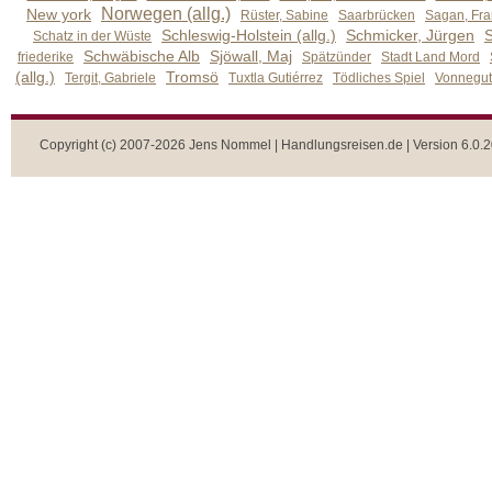
Norwegen (allg.)
New york
Rüster, Sabine
Saarbrücken
Sagan, Fra
Schleswig-Holstein (allg.)
Schmicker, Jürgen
S
Schatz in der Wüste
Schwäbische Alb
Sjöwall, Maj
friederike
Spätzünder
Stadt Land Mord
(allg.)
Tromsö
Tergit, Gabriele
Tuxtla Gutiérrez
Tödliches Spiel
Vonnegut,
Copyright (c) 2007-2026 Jens Nommel | Handlungsreisen.de | Version 6.0.2