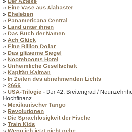
»
Der Azteke
»
Eine Vase aus Alabaster
»
Eheleben
»
Panamericana Central
»
Land unter ihnen
»
Das Buch der Namen
»
Ach Glück
»
Eine Billion Dollar
»
Das gläserne Siegel
»
Nootebooms Hotel
»
Unheimliche Gesellschaft
»
Kapitän Kaiman
»
In Zeiten des abnehmenden Lichts
»
2666
»
USA-Trilogie
- Der 42. Breitengrad / Neunzehnh
Hochfinanz
»
Mexikanischer Tango
»
Revolutionen
»
Die Sprachlosigkeit der Fische
»
Train Kids
»
Wenn ich jetzt nicht gehe