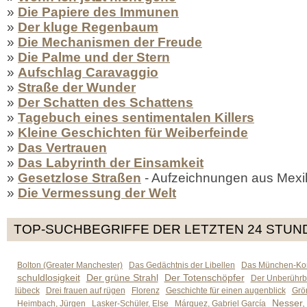
»
Die Papiere des Immunen
»
Der kluge Regenbaum
»
Die Mechanismen der Freude
»
Die Palme und der Stern
»
Aufschlag Caravaggio
»
Straße der Wunder
»
Der Schatten des Schattens
»
Tagebuch eines sentimentalen Killers
»
Kleine Geschichten für Weiberfeinde
»
Das Vertrauen
»
Das Labyrinth der Einsamkeit
»
Gesetzlose Straßen
- Aufzeichnungen aus Mexi
»
Die Vermessung der Welt
TOP-SUCHBEGRIFFE DER LETZTEN 24 STUN
Bolton (Greater Manchester)
Das Gedächtnis der Libellen
Das München-Kom
schuldlosigkeit
Der grüne Strahl
Der Totenschöpfer
Der Unberührb
lübeck
Drei frauen auf rügen
Florenz
Geschichte für einen augenblick
Grön
Nesser,
Heimbach, Jürgen
Lasker-Schüler, Else
Márquez, Gabriel García