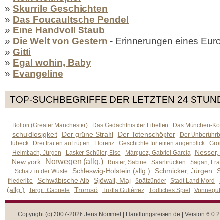
»
Skurrile Geschichten
»
Das Foucaultsche Pendel
»
Eine Handvoll Staub
»
Die Welt von Gestern
- Erinnerungen eines Eur
»
Gitti
»
Egal wohin, Baby
»
Evangeline
TOP-SUCHBEGRIFFE DER LETZTEN 24 STUN
Bolton (Greater Manchester)
Das Gedächtnis der Libellen
Das München-Kom
schuldlosigkeit
Der grüne Strahl
Der Totenschöpfer
Der Unberührb
lübeck
Drei frauen auf rügen
Florenz
Geschichte für einen augenblick
Grön
Nesser,
Heimbach, Jürgen
Lasker-Schüler, Else
Márquez, Gabriel García
Norwegen (allg.)
New york
Rüster, Sabine
Saarbrücken
Sagan, Fra
Schleswig-Holstein (allg.)
Schmicker, Jürgen
S
Schatz in der Wüste
Schwäbische Alb
Sjöwall, Maj
friederike
Spätzünder
Stadt Land Mord
(allg.)
Tromsö
Tergit, Gabriele
Tuxtla Gutiérrez
Tödliches Spiel
Vonnegut,
Copyright (c) 2007-2026 Jens Nommel | Handlungsreisen.de | Version 6.0.2