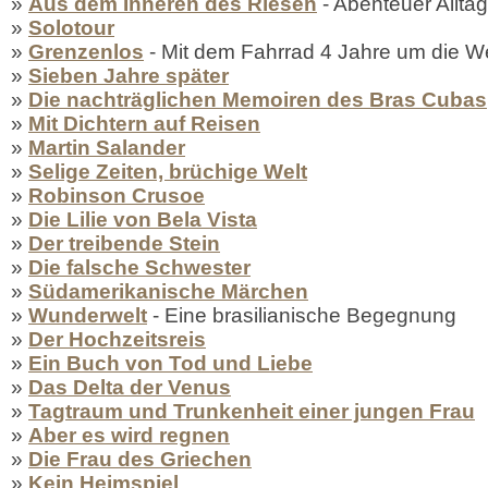
»
Aus dem Inneren des Riesen
- Abenteuer Alltag 
»
Solotour
»
Grenzenlos
- Mit dem Fahrrad 4 Jahre um die We
»
Sieben Jahre später
»
Die nachträglichen Memoiren des Bras Cubas
»
Mit Dichtern auf Reisen
»
Martin Salander
»
Selige Zeiten, brüchige Welt
»
Robinson Crusoe
»
Die Lilie von Bela Vista
»
Der treibende Stein
»
Die falsche Schwester
»
Südamerikanische Märchen
»
Wunderwelt
- Eine brasilianische Begegnung
»
Der Hochzeitsreis
»
Ein Buch von Tod und Liebe
»
Das Delta der Venus
»
Tagtraum und Trunkenheit einer jungen Frau
»
Aber es wird regnen
»
Die Frau des Griechen
»
Kein Heimspiel